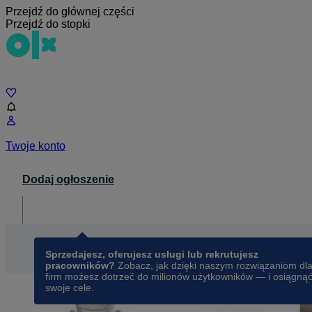
Przejdź do głównej części
Przejdź do stopki
Czat
Twoje konto
Dodaj ogłoszenie
Dla biznesu
opens in a new tab
Sprzedajesz, oferujesz usługi lub rekrutujesz
pracowników?
Zobacz, jak dzięki naszym rozwiązaniom dl
firm możesz dotrzeć do milionów użytkowników — i osiągną
swoje cele.