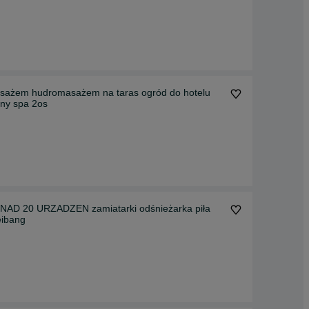
masażem hudromasażem na taras ogród do hotelu
ny spa 2os
D 20 URZADZEN zamiatarki odśnieżarka piła
eibang