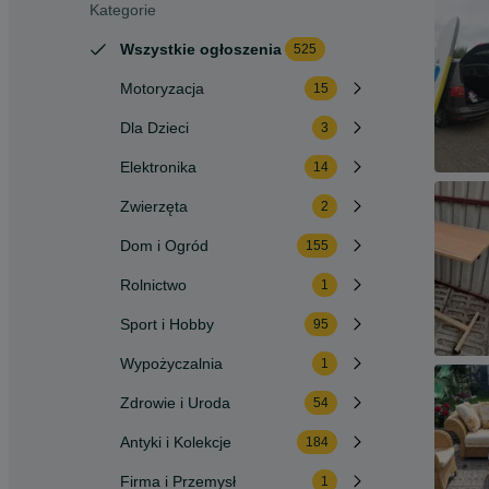
Kategorie
Wszystkie ogłoszenia
525
Motoryzacja
15
Dla Dzieci
3
Elektronika
14
Zwierzęta
2
Dom i Ogród
155
Rolnictwo
1
Sport i Hobby
95
Wypożyczalnia
1
Zdrowie i Uroda
54
Antyki i Kolekcje
184
Firma i Przemysł
1