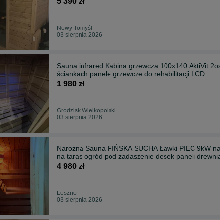
5 390 zł
Nowy Tomyśl
03 sierpnia 2026
Sauna infrared Kabina grzewcza 100x140 AktiVit 2os
ściankach panele grzewcze do rehabilitacji LCD
1 980 zł
Grodzisk Wielkopolski
03 sierpnia 2026
Narożna Sauna FIŃSKA SUCHA Ławki PIEC 9kW na si
na taras ogród pod zadaszenie desek paneli drewni
4 980 zł
Leszno
03 sierpnia 2026