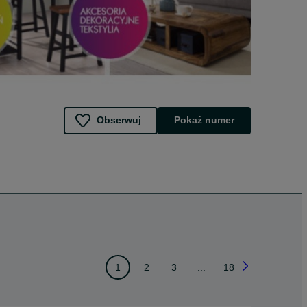
Obserwuj
Pokaż numer
1
2
3
...
18