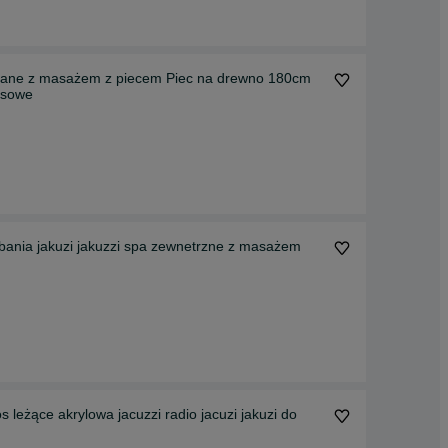
niane z masażem z piecem Piec na drewno 180cm
asowe
 bania jakuzi jakuzzi spa zewnetrzne z masażem
eżące akrylowa jacuzzi radio jacuzi jakuzi do