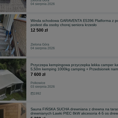
Zielona Góra
04 sierpnia 2026
Winda schodowa GARAVENTA E5396 Platforma z pod
podest dla osoby chorej seniora krzesło
12 500 zł
Zielona Góra
04 sierpnia 2026
Przyczepa kempingowa przyczepka lekka camper k
5,50m kemping 1000kg camping + Przedsionek nami
7 600 zł
Polkowice
03 sierpnia 2026
1992
Sauna FIŃSKA SUCHA drewniana z drewna na taras 
drewnianych Ławki PIEC 8kW akcesoria 4-5 os drew