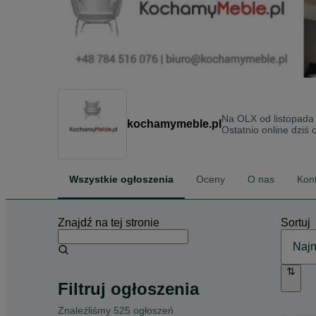
Na OLX od
listopada
kochamymeble.pl
Ostatnio online dziś 
Wszystkie ogłoszenia
Oceny
O nas
Kon
Znajdź na tej stronie
Sortuj
Filtruj ogłoszenia
Znaleźliśmy 525 ogłoszeń