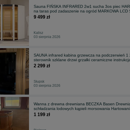
Sauna FIŃSKA INFRARED 2w1 sucha 3os piec HARV
na taras pod zadaszenie na ogród MARKOWA LCD 
9 499 zł
Kalisz
03 sierpnia 2026
SAUNA infrared kabina grzewcza na podczerwień 
sterownik szklane drzwi grzałki ceramiczne instrukcj
2 299 zł
Słupsk
03 sierpnia 2026
Wanna z drewna drewniana BECZKA Basen Drewni
schładzania lodowych kąpieli morsowania Harto
1 199 zł